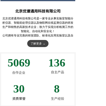
北京优谱通用科技有限公司
北京优谱通用科技有限公司是一家专业从事实验室智能分
析仪器、智能前处理仪器以及物联网在线监测仪器的研发
生产和销售的高新技术企业；致力于实现分析检测工作的
智能化、自动化和安全化！
公司拥有专业完善的研发团队、标准化应用实验室以及自
主知识产权的核心技术，与多家高校科研单位建立了长期
了解更多 →
产学研合作机制，开发了一系列质量可靠、性能稳定、自
动化程度高的智能化仪器设备。公司通过国际
三体系
ISO
认证，从物料审核、生产实施到产品检测具备完善的生产
管理体系，保障了产品质量。
5069
136
公司始终以客户为中心、以高新技术为支撑、以专业队伍
为依托，从研发、生产、销售到安装调试与维护，全过程
为客户提供优质服务。公司将持之以恒地为客户提供一流
自主产品
合作企业
的技术支持、产品支持和服务支持。
30
8
资质荣誉
生产经验